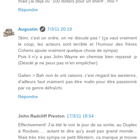
mais j'ai déjà vu "100 dollars pour un sherif", moi !!
Répondre
Augustin
7/3/11 20:19
Skinr, c'est un ordre, on ne discute pas ! (ça vaut vraiment
le coup, les acteurs sont terrible et l'humour des frères
Cohens ajoute vraiment quelque chose de sympa)
Puis il n'y a pas John Wayne en chemise bien repassé :p
(Désolé je ne peux pas m'en empêcher).
Galien > Bah non ils ont raisons, c'est ringard les westerns,
d'ailleurs faut vraiment pas être malin pour être passionné
par ce genre défraîchi.
Répondre
John Radcliff Preston
17/3/11 18:54
Effectivement! J'ai été le voir le jour de sa sortie, au Duplex
à Roubaix..... autant te dire qu'y avait pas grand monde...
Mais très très sympa ce petit Western, ca manque je trouve